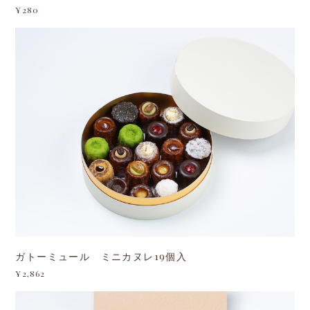
ガトーミュール ミニカヌレ19個入
¥2,862