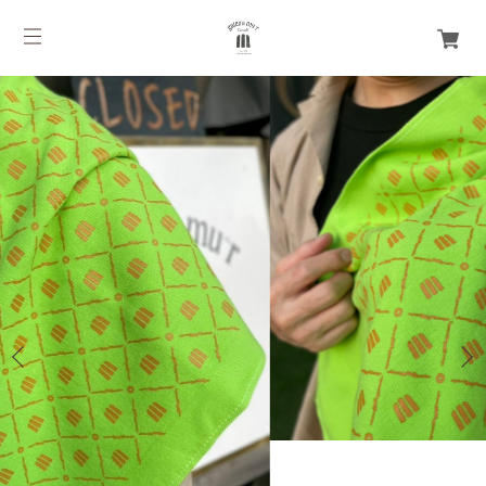
1
/
2