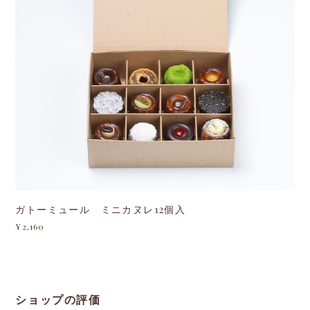
ガトーミュール ミニカヌレ12個入
¥2,160
ショップの評価
すべて
336
13
0
CATEGORIES
Canelé menu list
グッズ